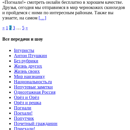
«Погнали!» смотреть онлайн бесплатно в хорошем качестве.
Друзья, сегодня мы отправимся в мир чернокожих скинхедов
и пройдемся с ними по интересным районам. Также вы
узнаете, на самом
[…]
Пагинация
«
1
2
3
…
5
»
записей
Все передачи и шоу
Inтуристы
Антон Птушкин
Без рубрики
Жизнь других
Жизнь своих
Мир наизнанку
Национальность.ru
Непутевые заметки
Одноэтажная Россия
Орёл и Орёл
Орёл и решка
Погнали
Поехали!
Попутчик
Почетный гражданин
Приехали!