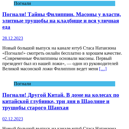
Погнали
Погнали! Тайны Филиппин. Масоны у власти,
элитные трущобы на кладбище и вся уличная
еда
28.12.2023
Новый большой выпуск на канале ютуб Стаса Натанзона
«Погнали!» смотреть онлайн бесплатно в хорошем качестве.
«Современные Филиппины основали масоны. Первый
президент был из нашей ложи», — один из руководителей
Великой масонской ложи Филиппин ведет меня
[…]
Погнали
Погнали! Другой Китай. В доме на колесах по
китайской глубинке, три дня в Шаолине и
трущобы старого Шанхая
02.12.2023
Новый большой выпуск на канале ютуб Стаса Натанзона