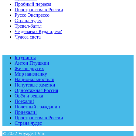
Пробный переезд
Пространства в России
Руссо Экспрессо
Страна чудес
Тревел-баттл
Чё делаем? Куда идём?
Чудеса света
Inтуристы
Антон Птушкин
Жизнь других
Мир наизнанку
Национальность.ru
Непутевые заметки
Одноэтажная Россия
Орёл и решка
Поехали!
Почетный гражданин
Приехали!
Пространства в России
Страна чудес
© 2022 Voyage-TV.ru