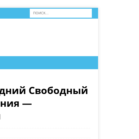
едний Свободный
ания —
и