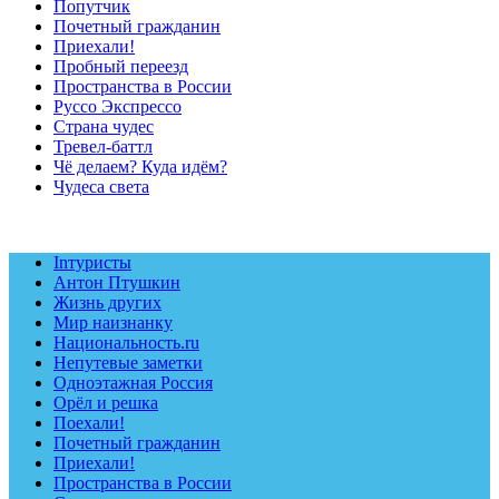
Попутчик
Почетный гражданин
Приехали!
Пробный переезд
Пространства в России
Руссо Экспрессо
Страна чудес
Тревел-баттл
Чё делаем? Куда идём?
Чудеса света
Inтуристы
Антон Птушкин
Жизнь других
Мир наизнанку
Национальность.ru
Непутевые заметки
Одноэтажная Россия
Орёл и решка
Поехали!
Почетный гражданин
Приехали!
Пространства в России