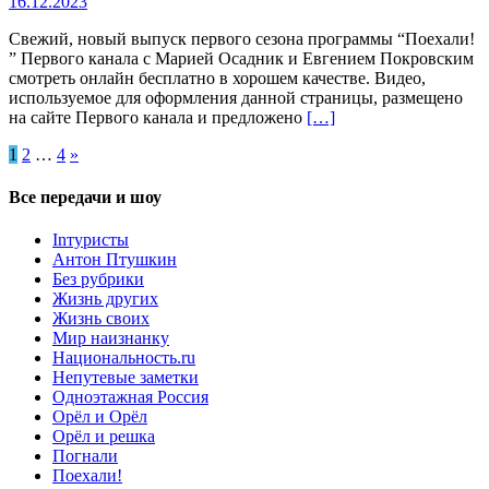
16.12.2023
Свежий, новый выпуск первого сезона программы “Поехали!
” Первого канала с Марией Осадник и Евгением Покровским
смотреть онлайн бесплатно в хорошем качестве. Видео,
используемое для оформления данной страницы, размещено
на сайте Первого канала и предложено
[…]
Пагинация
1
2
…
4
»
записей
Все передачи и шоу
Inтуристы
Антон Птушкин
Без рубрики
Жизнь других
Жизнь своих
Мир наизнанку
Национальность.ru
Непутевые заметки
Одноэтажная Россия
Орёл и Орёл
Орёл и решка
Погнали
Поехали!