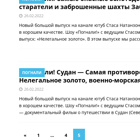
старатели и заброшенные шахты За
26.02.2022
Новый большой выпуск на канале ютуб Стаса Натанзон
в хорошем качестве. Шоу «Погнали!» с ведущим Стасо
выпуск: «Нелегальное золото». В этом выпуске мы рас
Погнали! Судан — Самая противор
ПОГНАЛИ
Нелегальное золото, военно-морска
26.02.2022
Новый большой выпуск на канале ютуб Стаса Натанзон
в хорошем качестве. Шоу «Погнали!» с ведущим Стасо
— документальный фильм о путешествии в Судан (Севе
«
1
…
4
5