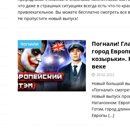
что даже в страшных ситуациях всегда есть что-то кра
привлекательное. Вы можете бесплатно смотреть все 
Не пропустите новый выпуск!
Погнали! Гл
ПОГНАЛИ
город Европ
козырьки». 
веке
26.02.2022
Новый большой вып
«Погнали!» смотре
Новый выпуск про
Натанзоном: Европ
Готэм, город длин
Европы
[…]