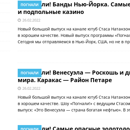
Погнали! Банды Нью-Йорка. Самые
ПОГНАЛИ
и подпольные казино
26.02.2022
Новый большой выпуск на канале ютуб Стаса Натанзон
в хорошем качестве. Новый выпуск программы «Погнал
Сегодня мы отправляемся в Нью-Йорк, США, но не в 
Погнали! Венесуэла — Роскошь и д
ПОГНАЛИ
мира. Каракас — Район Петаре
26.02.2022
Новый большой выпуск на канале ютуб Стаса Натанзон
в хорошем качестве. Шоу «Погнали!» с ведущим Стасо
выпуск: «Это Венесуэла — страна богатая нефтью». В 
Погнали! Самые опасные золото
ПОГНАЛИ