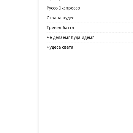
Руссо Экспрессо
Страна чудес
Тревел-баттл
Чё делаем? Куда идём?
Чудеса света