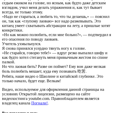
седым ежиком на голове, но ясным, как будто даже детским
взглядом, учил меня делать упражнения и, как тут бывает
всегда, не только этому.
«Надо не стараться, а любить то, что ты делаешь,» — пояснил
он, так как «глупому лаоваю» все надо разжевывать. Это
китаец умеет схватывать абстракции на лету, а пришлые хотят
конкретики.
«Но как можно полюбить, если мне больно?», — подтвердил я
его опасения по поводу лаоваев.
Учитель ухмыльнулся.
Я снова принялся усердно тянуть ногу к голове.
«Не старайся, говорю тебе!» — вдруг резко выпалил шифу и
как будто хотел стегануть меня привычным жестом по спине
палкой.
Но что лаовая бить? Разве он поймет? Ему вон даже мелкая
боль полюбить мешает, куда ему познавать 吃苦.
Ребята, наше видео о Шаолине и китайской глубинке. Это
только начало, будет еще. Велкам!
Видео, используемое для оформления данной страницы на
условиях Открытой лицензии, размещено на сайте
видеохостинга youtube.com. Правообладателем является
владелец канала
Погнали!
.