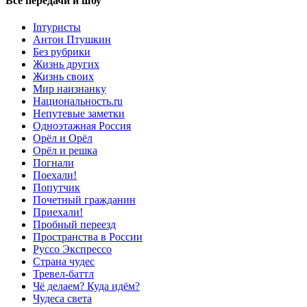
Все передачи и шоу
Inтуристы
Антон Птушкин
Без рубрики
Жизнь других
Жизнь своих
Мир наизнанку
Национальность.ru
Непутевые заметки
Одноэтажная Россия
Орёл и Орёл
Орёл и решка
Погнали
Поехали!
Попутчик
Почетный гражданин
Приехали!
Пробный переезд
Пространства в России
Руссо Экспрессо
Страна чудес
Тревел-баттл
Чё делаем? Куда идём?
Чудеса света