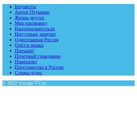
Inтуристы
Антон Птушкин
Жизнь других
Мир наизнанку
Национальность.ru
Непутевые заметки
Одноэтажная Россия
Орёл и решка
Поехали!
Почетный гражданин
Приехали!
Пространства в России
Страна чудес
© 2022 Voyage-TV.ru