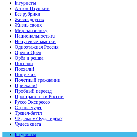
Inтуристы
Антон Птушкин
Без рубрики
Жизнь других
Жизнь своих
Мир наизнанку
Национальность.ru
Непутевые заметки
Одноэтажная Россия
Орёл и Орёл
Орёл и решка
Погнали
Поехали!
Попутчик
Почетный гражданин
Приехали!
Пробный переезд
Пространства в России
Руссо Экспрессо
Страна чудес
Тревел-баттл
Чё делаем? Куда идём?
Чудеса света
Inтуристы