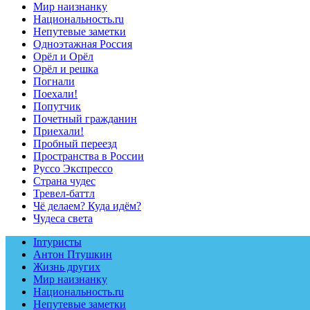
Мир наизнанку
Национальность.ru
Непутевые заметки
Одноэтажная Россия
Орёл и Орёл
Орёл и решка
Погнали
Поехали!
Попутчик
Почетный гражданин
Приехали!
Пробный переезд
Пространства в России
Руссо Экспрессо
Страна чудес
Тревел-баттл
Чё делаем? Куда идём?
Чудеса света
Inтуристы
Антон Птушкин
Жизнь других
Мир наизнанку
Национальность.ru
Непутевые заметки