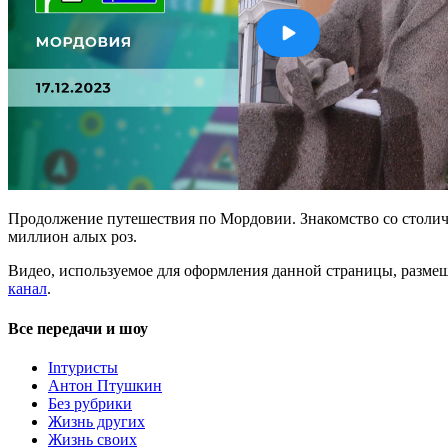
Продолжение путешествия по Мордовии. Знакомство со столичны
миллион алых роз.
Видео, используемое для оформления данной страницы, размещ
канал
.
Все передачи и шоу
Inтуристы
Антон Птушкин
Без рубрики
Жизнь других
Жизнь своих