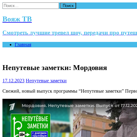
Найти:
Вояж ТВ
Смотреть лучшие тревел шоу, передачи про путеш
Главная
Непутевые заметки: Мордовия
17.12.2023
Непутевые заметки
Свежий, новый выпуск программы “Непутевые заметки” Первог