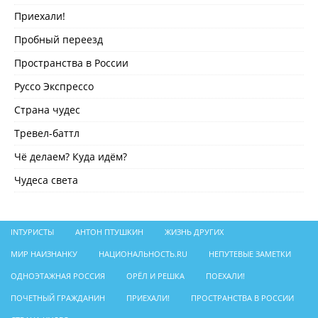
Приехали!
Пробный переезд
Пространства в России
Руссо Экспрессо
Страна чудес
Тревел-баттл
Чё делаем? Куда идём?
Чудеса света
INТУРИСТЫ
АНТОН ПТУШКИН
ЖИЗНЬ ДРУГИХ
МИР НАИЗНАНКУ
НАЦИОНАЛЬНОСТЬ.RU
НЕПУТЕВЫЕ ЗАМЕТКИ
ОДНОЭТАЖНАЯ РОССИЯ
ОРЁЛ И РЕШКА
ПОЕХАЛИ!
ПОЧЕТНЫЙ ГРАЖДАНИН
ПРИЕХАЛИ!
ПРОСТРАНСТВА В РОССИИ