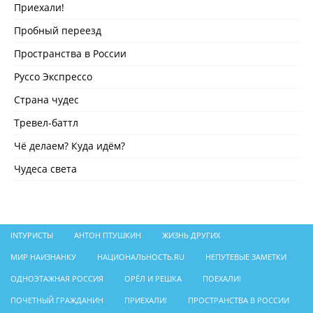
Приехали!
Пробный переезд
Пространства в России
Руссо Экспрессо
Страна чудес
Тревел-баттл
Чё делаем? Куда идём?
Чудеса света
INТУРИСТЫ
АНТОН ПТУШКИН
ЖИЗНЬ ДРУГИХ
МИР НАИЗНАНКУ
НАЦИОНАЛЬНОСТЬ.RU
НЕПУТЕВЫЕ ЗАМЕТКИ
ОДНОЭТАЖНАЯ РОССИЯ
ОРЁЛ И РЕШКА
ПОЕХАЛИ!
ПОЧЕТНЫЙ ГРАЖДАНИН
ПРИЕХАЛИ!
ПРОСТРАНСТВА В РОССИИ