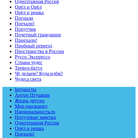
Одноэтажная Россия
Орёл и Орёл
Орёл и решка
Погнали
Поехали!
Попутчик
Почетный гражданин
Приехали!
Пробный переезд
Пространства в России
Руссо Экспрессо
Страна чудес
Тревел-баттл
Чё делаем? Куда идём?
Чудеса света
Inтуристы
Антон Птушкин
Жизнь других
Мир наизнанку
Национальность.ru
Непутевые заметки
Одноэтажная Россия
Орёл и решка
Поехали!