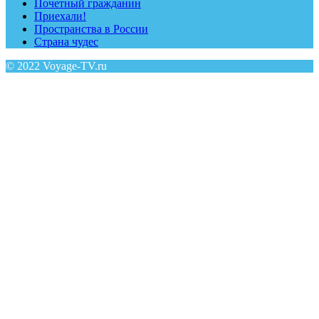
Почетный гражданин
Приехали!
Пространства в России
Страна чудес
© 2022 Voyage-TV.ru