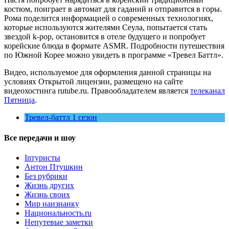
костюм, поиграет в автомат для гаданий и отправится в горы.
Рома поделится информацией о современных технологиях,
которые используются жителями Сеула, попытается стать
звездой k-pop, остановится в отеле будущего и попробует
корейские блюда в формате ASMR. Подробности путешествия
по Южной Корее можно увидеть в программе «Тревел Баттл».
Видео, используемое для оформления данной страницы на
условиях Открытой лицензии, размещено на сайте
видеохостинга rutube.ru. Правообладателем является
телеканал
Пятница
.
Тревел-баттл 1 сезон
Все передачи и шоу
Inтуристы
Антон Птушкин
Без рубрики
Жизнь других
Жизнь своих
Мир наизнанку
Национальность.ru
Непутевые заметки