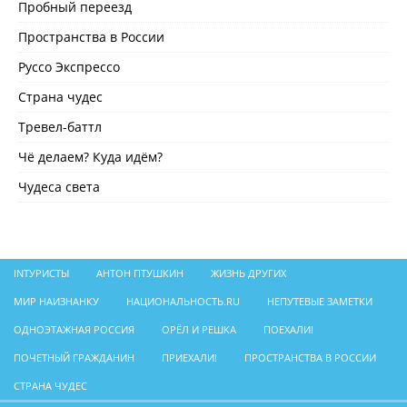
Пробный переезд
Пространства в России
Руссо Экспрессо
Страна чудес
Тревел-баттл
Чё делаем? Куда идём?
Чудеса света
INТУРИСТЫ
АНТОН ПТУШКИН
ЖИЗНЬ ДРУГИХ
МИР НАИЗНАНКУ
НАЦИОНАЛЬНОСТЬ.RU
НЕПУТЕВЫЕ ЗАМЕТКИ
ОДНОЭТАЖНАЯ РОССИЯ
ОРЁЛ И РЕШКА
ПОЕХАЛИ!
ПОЧЕТНЫЙ ГРАЖДАНИН
ПРИЕХАЛИ!
ПРОСТРАНСТВА В РОССИИ
СТРАНА ЧУДЕС