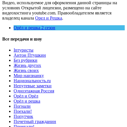
Видео, используемое для оформления данной страницы на
условиях Открытой лицензии, размещено на сайте
видеохостинга youtube.com. Правообладателем является
владелец канала
Орел и Решка
.
Орёл и решка 2 сезон
Все передачи и шоу
Inтуристы
Антон Птушкин
Без рубрики
Жизнь других
Жизнь своих
Мир наизнанку
Национальность.ru
Непутевые заметки
Одноэтажная Россия
Орёл и Орёл
Орёл и решка
Погнали
Поехали!
Попутчик
Почетный гражданин
Приехали!