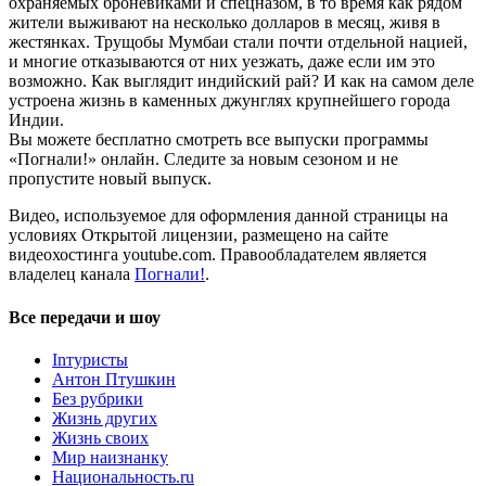
охраняемых броневиками и спецназом, в то время как рядом
жители выживают на несколько долларов в месяц, живя в
жестянках. Трущобы Мумбаи стали почти отдельной нацией,
и многие отказываются от них уезжать, даже если им это
возможно. Как выглядит индийский рай? И как на самом деле
устроена жизнь в каменных джунглях крупнейшего города
Индии.
Вы можете бесплатно смотреть все выпуски программы
«Погнали!» онлайн. Следите за новым сезоном и не
пропустите новый выпуск.
Видео, используемое для оформления данной страницы на
условиях Открытой лицензии, размещено на сайте
видеохостинга youtube.com. Правообладателем является
владелец канала
Погнали!
.
Все передачи и шоу
Inтуристы
Антон Птушкин
Без рубрики
Жизнь других
Жизнь своих
Мир наизнанку
Национальность.ru