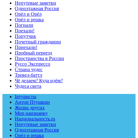
Непутевые заметки
Одноэтажная Россия
Орёл и Орёл
Орёл и решка
Погнали
Поехали!
Попутчик
Почетный гражданин
Приехали!
Пробный переезд
Пространства в России
Руссо Экспрессо
Страна чудес
Тревел-баттл
Чё делаем? Куда идём?
Чудеса света
Inтуристы
Антон Птушкин
Жизнь других
Мир наизнанку
Национальность.ru
Непутевые заметки
Одноэтажная Россия
Орёл и решка