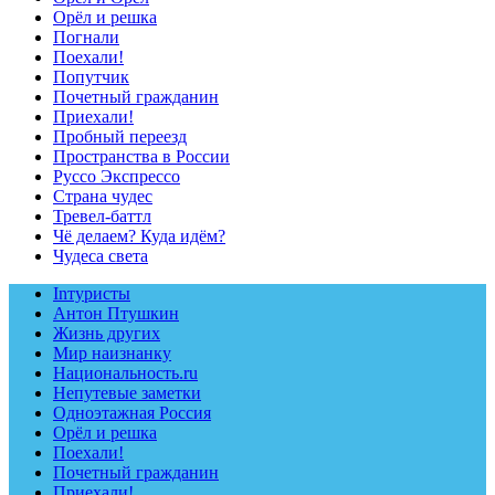
Орёл и решка
Погнали
Поехали!
Попутчик
Почетный гражданин
Приехали!
Пробный переезд
Пространства в России
Руссо Экспрессо
Страна чудес
Тревел-баттл
Чё делаем? Куда идём?
Чудеса света
Inтуристы
Антон Птушкин
Жизнь других
Мир наизнанку
Национальность.ru
Непутевые заметки
Одноэтажная Россия
Орёл и решка
Поехали!
Почетный гражданин
Приехали!