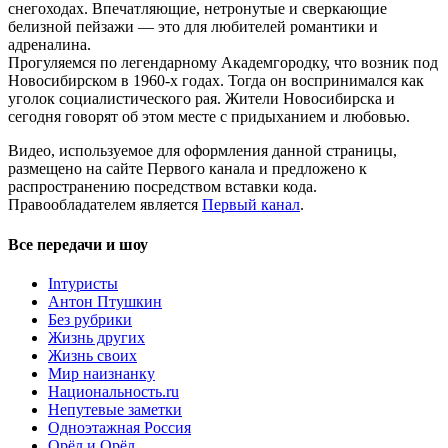
снегоходах. Впечатляющие, нетронутые и сверкающие
белизной пейзажи — это для любителей романтики и
адреналина.
Прогуляемся по легендарному Академгородку, что возник под
Новосибирском в 1960-х годах. Тогда он воспринимался как
уголок социалистического рая. Жители Новосибирска и
сегодня говорят об этом месте с придыханием и любовью.
Видео, используемое для оформления данной страницы,
размещено на сайте Первого канала и предложено к
распространению посредством вставки кода.
Правообладателем является
Первый канал
.
Все передачи и шоу
Inтуристы
Антон Птушкин
Без рубрики
Жизнь других
Жизнь своих
Мир наизнанку
Национальность.ru
Непутевые заметки
Одноэтажная Россия
Орёл и Орёл