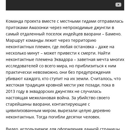
Команда проекта вместе с местными гидами отправилась
притоками Амазонки через непроходимые джунгли в
самый отдаленный поселок индейцев ваорани – Бамено.
Маршрут команды лежит через территорию
неконтактных племен, где любая остановка – даже на
несколько минут – может привести к смерти. Найти
неконтактные племена Эквадора – заветная мечта многих
исследователей со всего мира, но приблизиться к ним
практически невозможно, они без предупреждения
убивают каждого, кто ступит на их земли. Считалось, что
жестокая традиция кровной мести уже позади, пока в
2013 году в эквадорских джунглях не случилась
настоящая межклановая война. За убийство своего
старейшины ваорани, контактирующие с
цивилизованным миром, вырезали целую деревню
неконтактных. Тогда погибли десятки человек.
Видео, используемое для оформления данной страницы