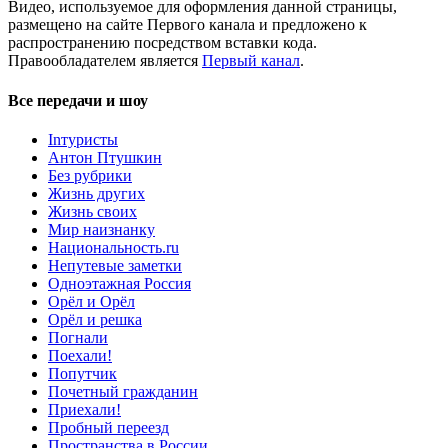
Видео, используемое для оформления данной страницы,
размещено на сайте Первого канала и предложено к
распространению посредством вставки кода.
Правообладателем является
Первый канал
.
Все передачи и шоу
Inтуристы
Антон Птушкин
Без рубрики
Жизнь других
Жизнь своих
Мир наизнанку
Национальность.ru
Непутевые заметки
Одноэтажная Россия
Орёл и Орёл
Орёл и решка
Погнали
Поехали!
Попутчик
Почетный гражданин
Приехали!
Пробный переезд
Пространства в России