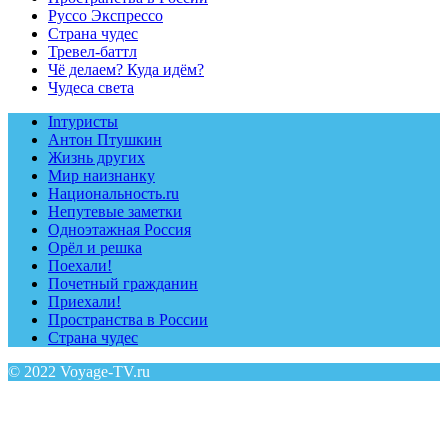
Руссо Экспрессо
Страна чудес
Тревел-баттл
Чё делаем? Куда идём?
Чудеса света
Inтуристы
Антон Птушкин
Жизнь других
Мир наизнанку
Национальность.ru
Непутевые заметки
Одноэтажная Россия
Орёл и решка
Поехали!
Почетный гражданин
Приехали!
Пространства в России
Страна чудес
© 2022 Voyage-TV.ru