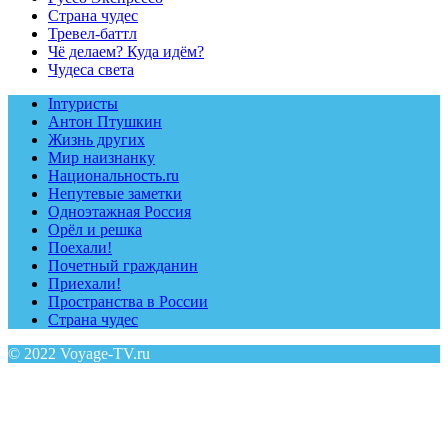
Страна чудес
Тревел-баттл
Чё делаем? Куда идём?
Чудеса света
Inтуристы
Антон Птушкин
Жизнь других
Мир наизнанку
Национальность.ru
Непутевые заметки
Одноэтажная Россия
Орёл и решка
Поехали!
Почетный гражданин
Приехали!
Пространства в России
Страна чудес
© 2022 Voyage-TV.ru