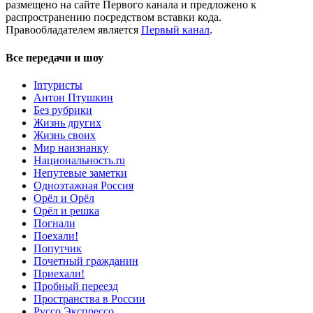
размещено на сайте Первого канала и предложено к
распространению посредством вставки кода.
Правообладателем является
Первый канал
.
Все передачи и шоу
Inтуристы
Антон Птушкин
Без рубрики
Жизнь других
Жизнь своих
Мир наизнанку
Национальность.ru
Непутевые заметки
Одноэтажная Россия
Орёл и Орёл
Орёл и решка
Погнали
Поехали!
Попутчик
Почетный гражданин
Приехали!
Пробный переезд
Пространства в России
Руссо Экспрессо