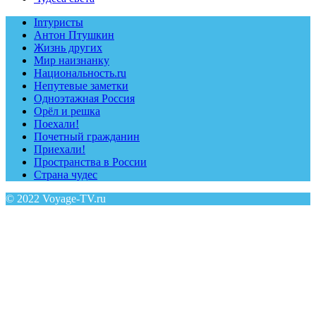
Inтуристы
Антон Птушкин
Жизнь других
Мир наизнанку
Национальность.ru
Непутевые заметки
Одноэтажная Россия
Орёл и решка
Поехали!
Почетный гражданин
Приехали!
Пространства в России
Страна чудес
© 2022 Voyage-TV.ru