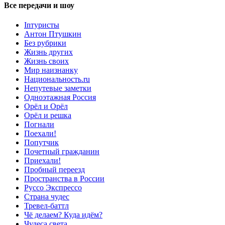
Все передачи и шоу
Inтуристы
Антон Птушкин
Без рубрики
Жизнь других
Жизнь своих
Мир наизнанку
Национальность.ru
Непутевые заметки
Одноэтажная Россия
Орёл и Орёл
Орёл и решка
Погнали
Поехали!
Попутчик
Почетный гражданин
Приехали!
Пробный переезд
Пространства в России
Руссо Экспрессо
Страна чудес
Тревел-баттл
Чё делаем? Куда идём?
Чудеса света