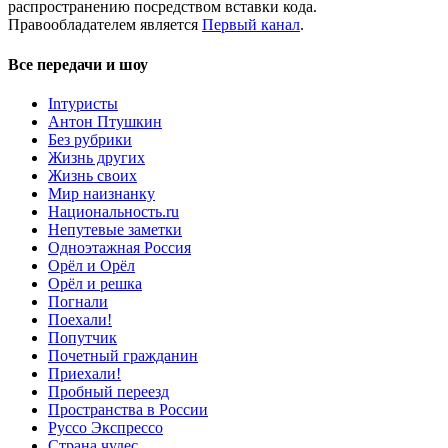
распространению посредством вставки кода.
Правообладателем является
Первый канал
.
Все передачи и шоу
Inтуристы
Антон Птушкин
Без рубрики
Жизнь других
Жизнь своих
Мир наизнанку
Национальность.ru
Непутевые заметки
Одноэтажная Россия
Орёл и Орёл
Орёл и решка
Погнали
Поехали!
Попутчик
Почетный гражданин
Приехали!
Пробный переезд
Пространства в России
Руссо Экспрессо
Страна чудес