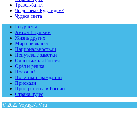
Тревел-баттл
Чё делаем? Куда идём?
Чудеса света
Inтуристы
Антон Птушкин
Жизнь других
Мир наизнанку
Национальность.ru
Непутевые заметки
Одноэтажная Россия
Орёл и решка
Поехали!
Почетный гражданин
Приехали!
Пространства в России
Страна чудес
© 2022 Voyage-TV.ru