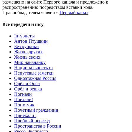
размещено на сайте Первого канала и предложено к
распространению посредством вставки кода.
Правообладателем является
Первый канал
.
Все передачи и шоу
Inтуристы
Антон Птушкин
Без рубрики
Жизнь других
Жизнь своих
Мир наизнанку
Национальность.ru
Непутевые заметки
Одноэтажная Россия
Орёл и Орёл
Орёл и решка
Погнали
Поехали!
Попутчик
Почетный гражданин
Приехали!
Пробный переезд
Пространства в России
Руссо Экспрессо