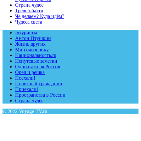
Страна чудес
Тревел-баттл
Чё делаем? Куда идём?
Чудеса света
Inтуристы
Антон Птушкин
Жизнь других
Мир наизнанку
Национальность.ru
Непутевые заметки
Одноэтажная Россия
Орёл и решка
Поехали!
Почетный гражданин
Приехали!
Пространства в России
Страна чудес
© 2022 Voyage-TV.ru