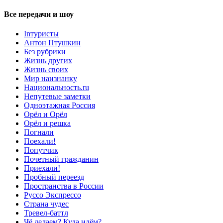
Все передачи и шоу
Inтуристы
Антон Птушкин
Без рубрики
Жизнь других
Жизнь своих
Мир наизнанку
Национальность.ru
Непутевые заметки
Одноэтажная Россия
Орёл и Орёл
Орёл и решка
Погнали
Поехали!
Попутчик
Почетный гражданин
Приехали!
Пробный переезд
Пространства в России
Руссо Экспрессо
Страна чудес
Тревел-баттл
Чё делаем? Куда идём?