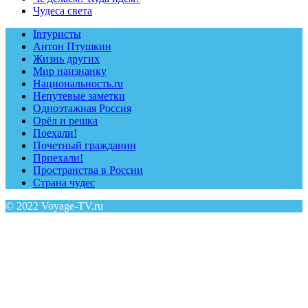
Чудеса света
Inтуристы
Антон Птушкин
Жизнь других
Мир наизнанку
Национальность.ru
Непутевые заметки
Одноэтажная Россия
Орёл и решка
Поехали!
Почетный гражданин
Приехали!
Пространства в России
Страна чудес
© 2022 Voyage-TV.ru