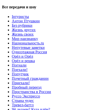
Все передачи и шоу
Inтуристы
Антон Птушкин
Без рубрики
Жизнь других
Жизнь своих
Мир наизнанку
Национальность.ru
Непутевые заметки
Одноэтажная Россия
Орёл и Орёл
Орёл и решка
Погнали
Поехали!
Попутчик
Почетный гражданин
Приехали!
Пробный переезд
Пространства в России
Руссо Экспрессо
Страна чудес
Тревел-баттл
Чё делаем? Куда идём?