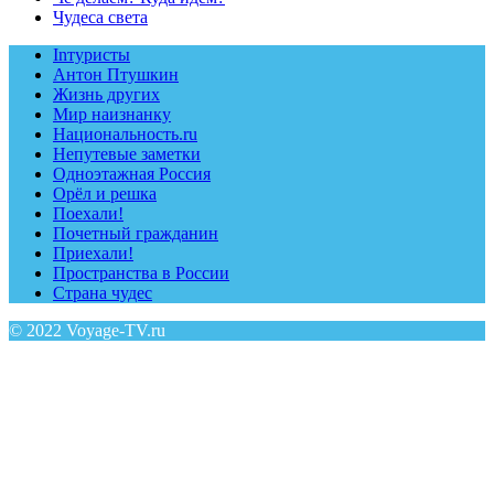
Чудеса света
Inтуристы
Антон Птушкин
Жизнь других
Мир наизнанку
Национальность.ru
Непутевые заметки
Одноэтажная Россия
Орёл и решка
Поехали!
Почетный гражданин
Приехали!
Пространства в России
Страна чудес
© 2022 Voyage-TV.ru