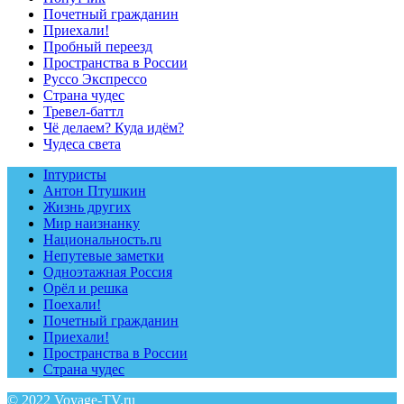
Почетный гражданин
Приехали!
Пробный переезд
Пространства в России
Руссо Экспрессо
Страна чудес
Тревел-баттл
Чё делаем? Куда идём?
Чудеса света
Inтуристы
Антон Птушкин
Жизнь других
Мир наизнанку
Национальность.ru
Непутевые заметки
Одноэтажная Россия
Орёл и решка
Поехали!
Почетный гражданин
Приехали!
Пространства в России
Страна чудес
© 2022 Voyage-TV.ru