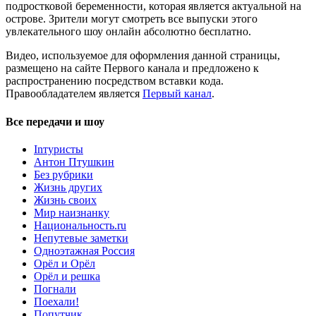
подростковой беременности, которая является актуальной на
острове. Зрители могут смотреть все выпуски этого
увлекательного шоу онлайн абсолютно бесплатно.
Видео, используемое для оформления данной страницы,
размещено на сайте Первого канала и предложено к
распространению посредством вставки кода.
Правообладателем является
Первый канал
.
Все передачи и шоу
Inтуристы
Антон Птушкин
Без рубрики
Жизнь других
Жизнь своих
Мир наизнанку
Национальность.ru
Непутевые заметки
Одноэтажная Россия
Орёл и Орёл
Орёл и решка
Погнали
Поехали!
Попутчик