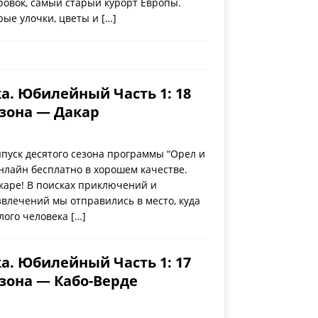
ровок, самый старый курорт Европы.
рые улочки, цветы и
[…]
а. Юбилейный Часть 1: 18
езона — Дакар
пуск десятого сезона программы “Орел и
нлайн бесплатно в хорошем качестве.
каре! В поисках приключений и
влечений мы отправились в место, куда
елого человека
[…]
а. Юбилейный Часть 1: 17
езона — Кабо-Верде