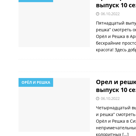
выпуск 10 с
06.10.2022
Пятнадцатый выпу
решка” смотреть о
Орёл и Решка в Ар
бескрайние просто
красота! Здесь до
Орел и решк
ОРЁЛ И РЕШКА
выпуск 10 с
06.10.2022
Четырнадцатый вы
и решка” смотреть
Орёл и Решка в Си
непримечательный,
колоритных
[…]