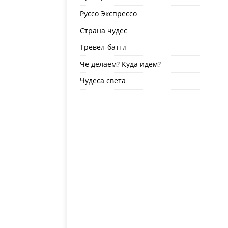
Руссо Экспрессо
Страна чудес
Тревел-баттл
Чё делаем? Куда идём?
Чудеса света