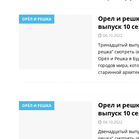
Орел и решк
ОРЁЛ И РЕШКА
выпуск 10 с
06.10.2022
Тринадцатый выпу
решка” смотреть о
Орёл и Решка в Бу
городов мира, кот
старинной архите
Орел и решк
ОРЁЛ И РЕШКА
выпуск 10 с
06.10.2022
Двенадцатый выпу
решка” смотреть о