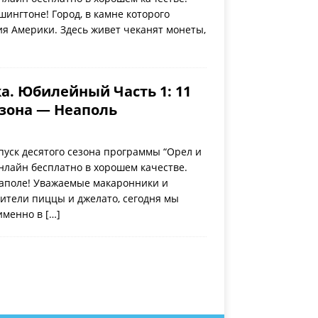
шингтоне! Город, в камне которого
ия Америки. Здесь живет чеканят монеты,
а. Юбилейный Часть 1: 11
езона — Неаполь
уск десятого сезона программы “Орел и
нлайн бесплатно в хорошем качестве.
еаполе! Уважаемые макаронники и
ители пиццы и джелато, сегодня мы
 именно в
[…]