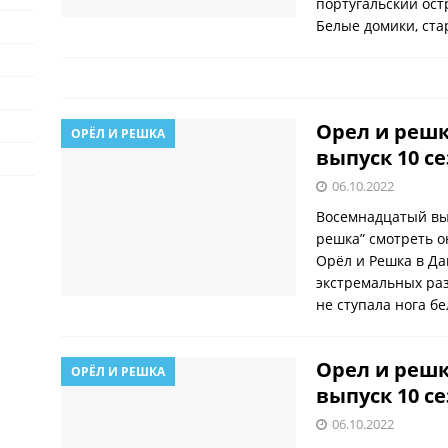
португальский ост
Белые домики, ста
Орел и решк
ОРЁЛ И РЕШКА
выпуск 10 с
06.10.2022
Восемнадцатый вы
решка” смотреть о
Орёл и Решка в Да
экстремальных раз
не ступала нога б
Орел и решк
ОРЁЛ И РЕШКА
выпуск 10 с
06.10.2022