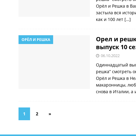
Орёл и Решка в Ва
застыла вся истор
как и 100 лет
[…]
Орел и решк
ОРЁЛ И РЕШКА
выпуск 10 с
06.10.2022
Одиннадцатый вып
решка” смотреть о
Орёл и Решка в Н
макаронницы, люб
снова в Италии, а
1
2
»