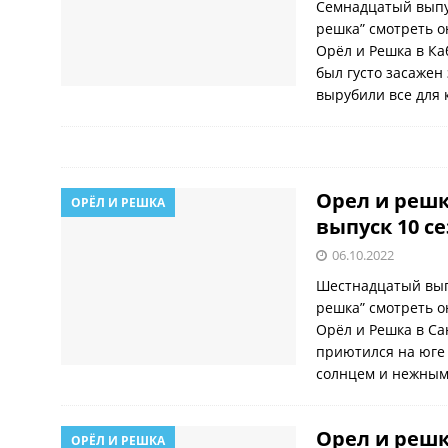
Семнадцатый выпу
решка” смотреть о
Орёл и Решка в Ка
был густо засажен
вырубили все для 
Орел и решк
ОРЁЛ И РЕШКА
выпуск 10 с
06.10.2022
Шестнадцатый вып
решка” смотреть о
Орёл и Решка в Са
приютился на юге
солнцем и нежным
Орел и решк
ОРЁЛ И РЕШКА