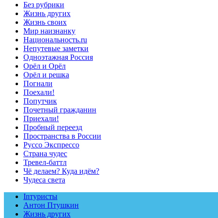
Без рубрики
Жизнь других
Жизнь своих
Мир наизнанку
Национальность.ru
Непутевые заметки
Одноэтажная Россия
Орёл и Орёл
Орёл и решка
Погнали
Поехали!
Попутчик
Почетный гражданин
Приехали!
Пробный переезд
Пространства в России
Руссо Экспрессо
Страна чудес
Тревел-баттл
Чё делаем? Куда идём?
Чудеса света
Inтуристы
Антон Птушкин
Жизнь других