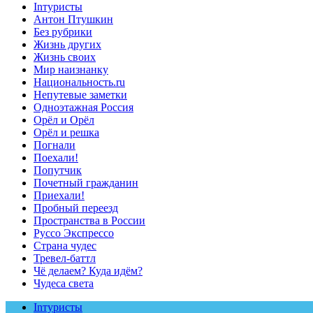
Inтуристы
Антон Птушкин
Без рубрики
Жизнь других
Жизнь своих
Мир наизнанку
Национальность.ru
Непутевые заметки
Одноэтажная Россия
Орёл и Орёл
Орёл и решка
Погнали
Поехали!
Попутчик
Почетный гражданин
Приехали!
Пробный переезд
Пространства в России
Руссо Экспрессо
Страна чудес
Тревел-баттл
Чё делаем? Куда идём?
Чудеса света
Inтуристы