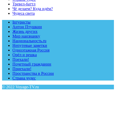
Тревел-баттл
Чё делаем? Куда идём?
Чудеса света
Inтуристы
Антон Птушкин
Жизнь других
Мир наизнанку
Национальность.ru
Непутевые заметки
Одноэтажная Россия
Орёл и решка
Поехали!
Почетный гражданин
Приехали!
Пространства в России
Страна чудес
© 2022 Voyage-TV.ru