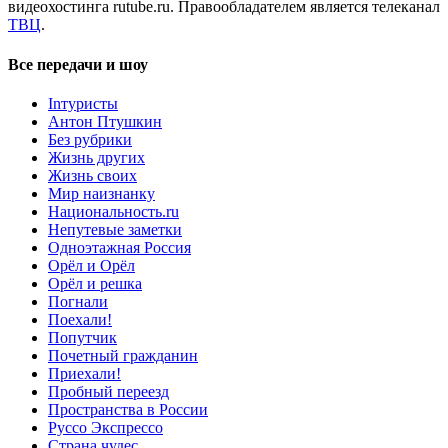
видеохостинга rutube.ru. Правообладателем является телеканал
ТВЦ
.
Все передачи и шоу
Inтуристы
Антон Птушкин
Без рубрики
Жизнь других
Жизнь своих
Мир наизнанку
Национальность.ru
Непутевые заметки
Одноэтажная Россия
Орёл и Орёл
Орёл и решка
Погнали
Поехали!
Попутчик
Почетный гражданин
Приехали!
Пробный переезд
Пространства в России
Руссо Экспрессо
Страна чудес