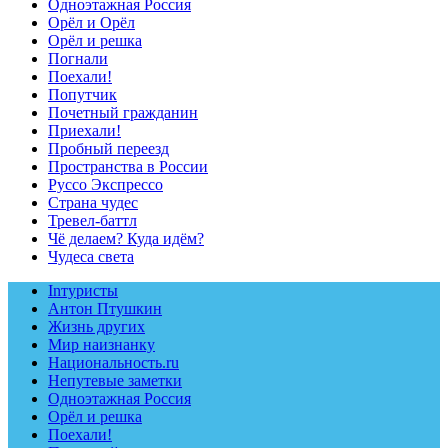
Одноэтажная Россия
Орёл и Орёл
Орёл и решка
Погнали
Поехали!
Попутчик
Почетный гражданин
Приехали!
Пробный переезд
Пространства в России
Руссо Экспрессо
Страна чудес
Тревел-баттл
Чё делаем? Куда идём?
Чудеса света
Inтуристы
Антон Птушкин
Жизнь других
Мир наизнанку
Национальность.ru
Непутевые заметки
Одноэтажная Россия
Орёл и решка
Поехали!