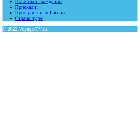
Почетный гражданин
Приехали!
Пространства в России
Страна чудес
© 2022 Voyage-TV.ru