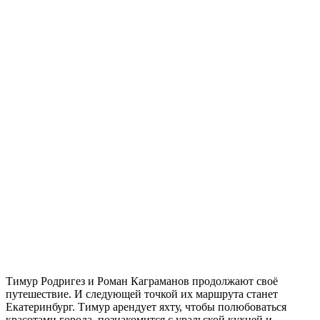
Тимур Родригез и Роман Каграманов продолжают своё
путешествие. И следующей точкой их маршрута станет
Екатеринбург. Тимур арендует яхту, чтобы полюбоваться
красотами города, познакомится с уральской кухней и