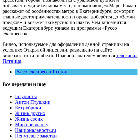
побывает в удивительном месте, напоминающем Марс. Роман
расскажет об особенностях метро в Екатеринбурге, осмотрит
главные достопримечательности города, доберётся до «Земли
предков» и возьмёт экскурсию по шахте. Чем запомнится
ведущим Екатеринбург, узнаем из программы «Руссо
Экспрессо».
Видео, используемое для оформления данной страницы на
условиях Открытой лицензии, размещено на сайте
видеохостинга rutube.ru. Правообладателем является
телеканал
Пятница
.
Руссо Экспрессо 1 сезон
Все передачи и шоу
Inтуристы
Антон Птушкин
Без рубрики
Жизнь других
Жизнь своих
Мир наизнанку
Национальность.ru
Непутевые заметки