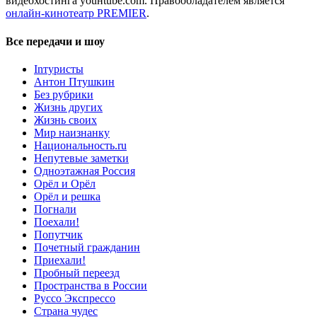
видеохостинга youнtube.com. Правообладателем является
онлайн-кинотеатр PREMIER
.
Все передачи и шоу
Inтуристы
Антон Птушкин
Без рубрики
Жизнь других
Жизнь своих
Мир наизнанку
Национальность.ru
Непутевые заметки
Одноэтажная Россия
Орёл и Орёл
Орёл и решка
Погнали
Поехали!
Попутчик
Почетный гражданин
Приехали!
Пробный переезд
Пространства в России
Руссо Экспрессо
Страна чудес