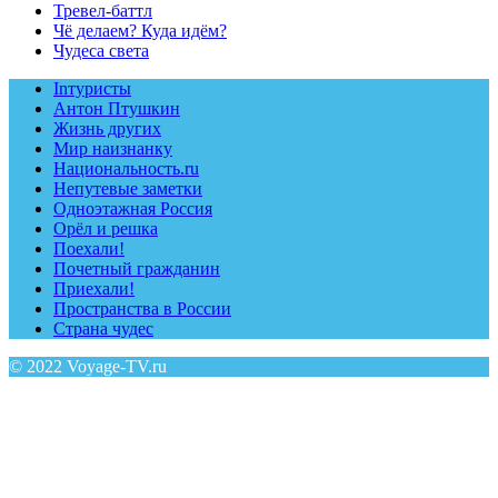
Тревел-баттл
Чё делаем? Куда идём?
Чудеса света
Inтуристы
Антон Птушкин
Жизнь других
Мир наизнанку
Национальность.ru
Непутевые заметки
Одноэтажная Россия
Орёл и решка
Поехали!
Почетный гражданин
Приехали!
Пространства в России
Страна чудес
© 2022 Voyage-TV.ru