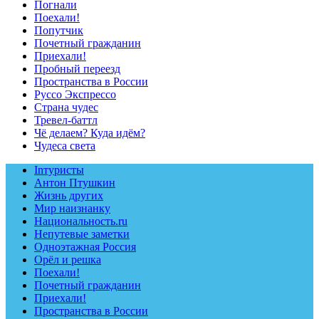
Погнали
Поехали!
Попутчик
Почетный гражданин
Приехали!
Пробный переезд
Пространства в России
Руссо Экспрессо
Страна чудес
Тревел-баттл
Чё делаем? Куда идём?
Чудеса света
Inтуристы
Антон Птушкин
Жизнь других
Мир наизнанку
Национальность.ru
Непутевые заметки
Одноэтажная Россия
Орёл и решка
Поехали!
Почетный гражданин
Приехали!
Пространства в России