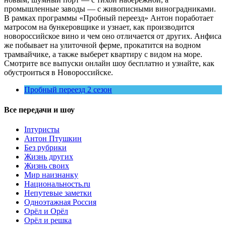
промышленные заводы — с живописными виноградниками.
В рамках программы «Пробный переезд» Антон поработает
матросом на бункеровщике и узнает, как производится
новороссийское вино и чем оно отличается от других. Анфиса
же побывает на улиточной ферме, прокатится на водном
трамвайчике, а также выберет квартиру с видом на море.
Смотрите все выпуски онлайн шоу бесплатно и узнайте, как
обустроиться в Новороссийске.
Пробный переезд 2 сезон
Все передачи и шоу
Inтуристы
Антон Птушкин
Без рубрики
Жизнь других
Жизнь своих
Мир наизнанку
Национальность.ru
Непутевые заметки
Одноэтажная Россия
Орёл и Орёл
Орёл и решка