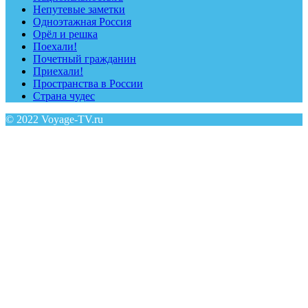
Непутевые заметки
Одноэтажная Россия
Орёл и решка
Поехали!
Почетный гражданин
Приехали!
Пространства в России
Страна чудес
© 2022 Voyage-TV.ru