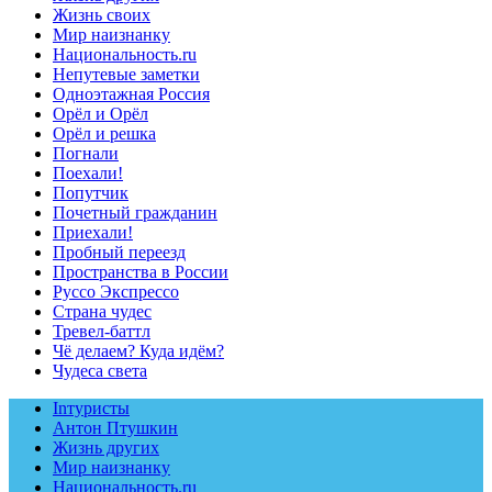
Жизнь своих
Мир наизнанку
Национальность.ru
Непутевые заметки
Одноэтажная Россия
Орёл и Орёл
Орёл и решка
Погнали
Поехали!
Попутчик
Почетный гражданин
Приехали!
Пробный переезд
Пространства в России
Руссо Экспрессо
Страна чудес
Тревел-баттл
Чё делаем? Куда идём?
Чудеса света
Inтуристы
Антон Птушкин
Жизнь других
Мир наизнанку
Национальность.ru