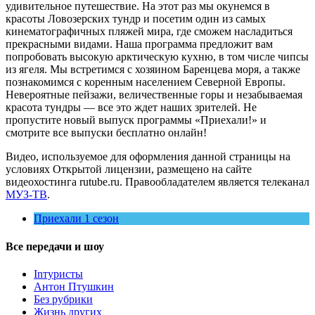
удивительное путешествие. На этот раз мы окунемся в
красоты Ловозерских тундр и посетим один из самых
кинематографичных пляжей мира, где сможем насладиться
прекрасными видами. Наша программа предложит вам
попробовать высокую арктическую кухню, в том числе чипсы
из ягеля. Мы встретимся с хозяином Баренцева моря, а также
познакомимся с коренным населением Северной Европы.
Невероятные пейзажи, величественные горы и незабываемая
красота тундры — все это ждет наших зрителей. Не
пропустите новый выпуск программы «Приехали!» и
смотрите все выпуски бесплатно онлайн!
Видео, используемое для оформления данной страницы на
условиях Открытой лицензии, размещено на сайте
видеохостинга rutube.ru. Правообладателем является телеканал
МУЗ-ТВ
.
Приехали 1 сезон
Все передачи и шоу
Inтуристы
Антон Птушкин
Без рубрики
Жизнь других