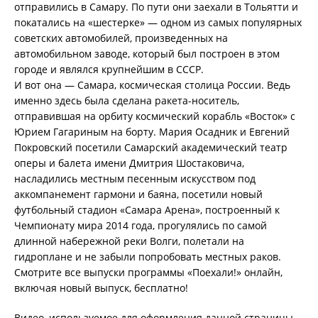
отправились в Самару. По пути они заехали в Тольятти и
покатались на «шестерке» — одном из самых популярных
советских автомобилей, произведенных на
автомобильном заводе, который был построен в этом
городе и являлся крупнейшим в СССР.
И вот она — Самара, космическая столица России. Ведь
именно здесь была сделана ракета-носитель,
отправившая на орбиту космический корабль «Восток» с
Юрием Гагариным на борту. Мария Осадник и Евгений
Покровский посетили Самарский академический театр
оперы и балета имени Дмитрия Шостаковича,
насладились местным песенным искусством под
аккомпанемент гармони и баяна, посетили новый
футбольный стадион «Самара Арена», построенный к
Чемпионату мира 2014 года, прогулялись по самой
длинной набережной реки Волги, полетали на
гидроплане и не забыли попробовать местных раков.
Смотрите все выпуски программы «Поехали!» онлайн,
включая новый выпуск, бесплатно!
Видео, используемое для оформления данной страницы,