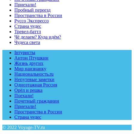
Приехали!
Пробный переезд
Пространства в России
Руссо Экспрессо
Страна чудес
Тревел-баттл
Чё делаем? Куда идём?
Чудеса света
Inтуристы
Антон Птушкин
Жизнь других
Мир наизнанку
Национальность.ru
Непутевые заметки
Одноэтажная Россия
Орёл и решка
Поехали!
Почетный гражданин
Приехали!
Пространства в России
Страна чудес
© 2022 Voyage-TV.ru