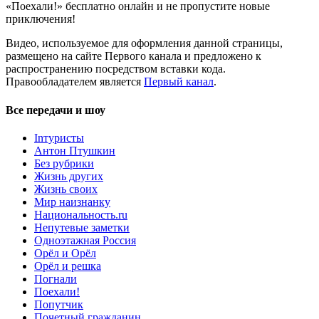
«Поехали!» бесплатно онлайн и не пропустите новые
приключения!
Видео, используемое для оформления данной страницы,
размещено на сайте Первого канала и предложено к
распространению посредством вставки кода.
Правообладателем является
Первый канал
.
Все передачи и шоу
Inтуристы
Антон Птушкин
Без рубрики
Жизнь других
Жизнь своих
Мир наизнанку
Национальность.ru
Непутевые заметки
Одноэтажная Россия
Орёл и Орёл
Орёл и решка
Погнали
Поехали!
Попутчик
Почетный гражданин