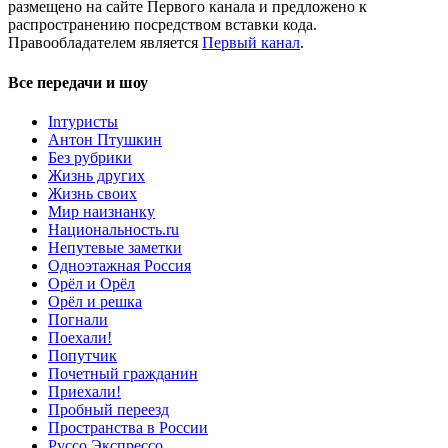
размещено на сайте Первого канала и предложено к
распространению посредством вставки кода.
Правообладателем является
Первый канал
.
Все передачи и шоу
Inтуристы
Антон Птушкин
Без рубрики
Жизнь других
Жизнь своих
Мир наизнанку
Национальность.ru
Непутевые заметки
Одноэтажная Россия
Орёл и Орёл
Орёл и решка
Погнали
Поехали!
Попутчик
Почетный гражданин
Приехали!
Пробный переезд
Пространства в России
Руссо Экспрессо