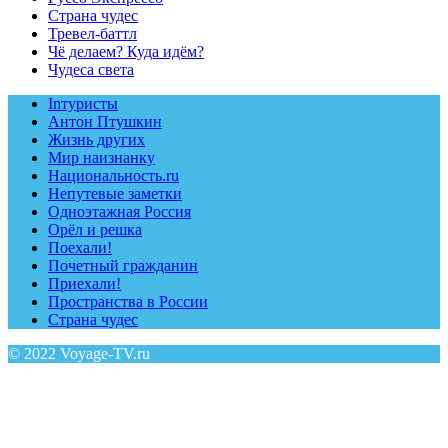
Страна чудес
Тревел-баттл
Чё делаем? Куда идём?
Чудеса света
Inтуристы
Антон Птушкин
Жизнь других
Мир наизнанку
Национальность.ru
Непутевые заметки
Одноэтажная Россия
Орёл и решка
Поехали!
Почетный гражданин
Приехали!
Пространства в России
Страна чудес
© 2022 Voyage-TV.ru