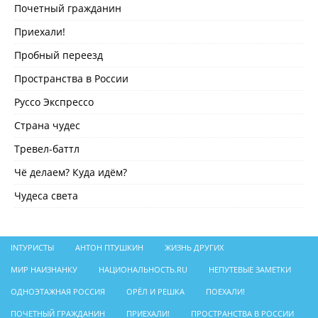
Почетный гражданин
Приехали!
Пробный переезд
Пространства в России
Руссо Экспрессо
Страна чудес
Тревел-баттл
Чё делаем? Куда идём?
Чудеса света
INТУРИСТЫ
АНТОН ПТУШКИН
ЖИЗНЬ ДРУГИХ
МИР НАИЗНАНКУ
НАЦИОНАЛЬНОСТЬ.RU
НЕПУТЕВЫЕ ЗАМЕТКИ
ОДНОЭТАЖНАЯ РОССИЯ
ОРЁЛ И РЕШКА
ПОЕХАЛИ!
ПОЧЕТНЫЙ ГРАЖДАНИН
ПРИЕХАЛИ!
ПРОСТРАНСТВА В РОССИИ