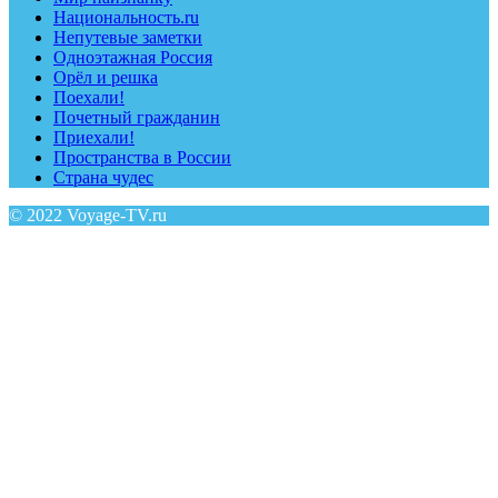
Национальность.ru
Непутевые заметки
Одноэтажная Россия
Орёл и решка
Поехали!
Почетный гражданин
Приехали!
Пространства в России
Страна чудес
© 2022 Voyage-TV.ru