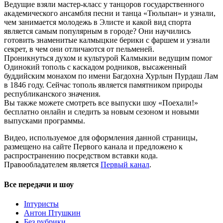
Ведущие взяли мастер-класс у танцоров государственного
академического ансамбля песни и танца «Тюльпан» и узнали,
чем занимается молодежь в Элисте и какой вид спорта
является самым популярным в городе? Они научились
готовить знаменитые калмыцкие берики с фаршем и узнали
секрет, в чем они отличаются от пельменей.
Проникнуться духом и культурой Калмыкии ведущим помог
Одинокий тополь с каскадом родников, высаженный
буддийским монахом по имени Багдохна Хурлын Пурдаш Лам
в 1846 году. Сейчас тополь является памятником природы
республиканского значения.
Вы также можете смотреть все выпуски шоу «Поехали!»
бесплатно онлайн и следить за новым сезоном и новыми
выпусками программы.
Видео, используемое для оформления данной страницы,
размещено на сайте Первого канала и предложено к
распространению посредством вставки кода.
Правообладателем является
Первый канал
.
Все передачи и шоу
Inтуристы
Антон Птушкин
Без рубрики