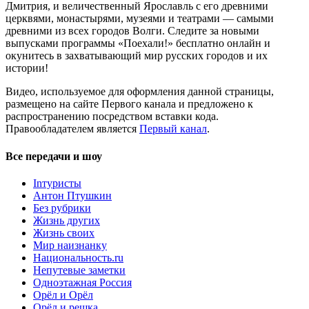
Дмитрия, и величественный Ярославль с его древними
церквями, монастырями, музеями и театрами — самыми
древними из всех городов Волги. Следите за новыми
выпусками программы «Поехали!» бесплатно онлайн и
окунитесь в захватывающий мир русских городов и их
истории!
Видео, используемое для оформления данной страницы,
размещено на сайте Первого канала и предложено к
распространению посредством вставки кода.
Правообладателем является
Первый канал
.
Все передачи и шоу
Inтуристы
Антон Птушкин
Без рубрики
Жизнь других
Жизнь своих
Мир наизнанку
Национальность.ru
Непутевые заметки
Одноэтажная Россия
Орёл и Орёл
Орёл и решка