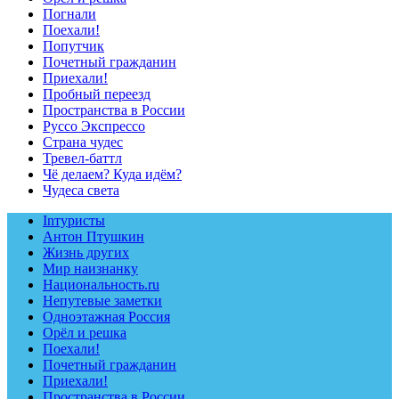
Погнали
Поехали!
Попутчик
Почетный гражданин
Приехали!
Пробный переезд
Пространства в России
Руссо Экспрессо
Страна чудес
Тревел-баттл
Чё делаем? Куда идём?
Чудеса света
Inтуристы
Антон Птушкин
Жизнь других
Мир наизнанку
Национальность.ru
Непутевые заметки
Одноэтажная Россия
Орёл и решка
Поехали!
Почетный гражданин
Приехали!
Пространства в России