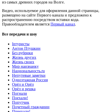
из самых древних городов на Волге.
Видео, используемое для оформления данной страницы,
размещено на сайте Первого канала и предложено к
распространению посредством вставки кода.
Правообладателем является
Первый канал
.
Все передачи и шоу
Inтуристы
Антон Птушкин
Без рубрики
Жизнь других
Жизнь своих
Мир наизнанку
Национальность.ru
Непутевые заметки
Одноэтажная Россия
Орёл и Орёл
Орёл и решка
Погнали
Поехали!
Попутчик
Почетный гражданин
Приехали!