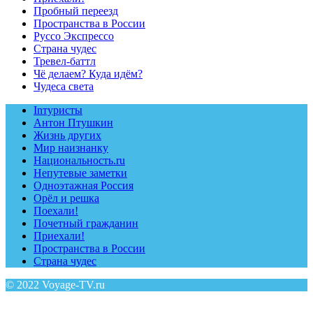
Пробный переезд
Пространства в России
Руссо Экспрессо
Страна чудес
Тревел-баттл
Чё делаем? Куда идём?
Чудеса света
Inтуристы
Антон Птушкин
Жизнь других
Мир наизнанку
Национальность.ru
Непутевые заметки
Одноэтажная Россия
Орёл и решка
Поехали!
Почетный гражданин
Приехали!
Пространства в России
Страна чудес
© 2022 Voyage-TV.ru