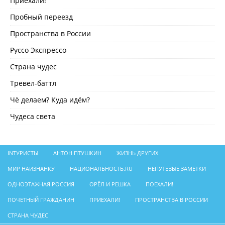
Приехали!
Пробный переезд
Пространства в России
Руссо Экспрессо
Страна чудес
Тревел-баттл
Чё делаем? Куда идём?
Чудеса света
INТУРИСТЫ
АНТОН ПТУШКИН
ЖИЗНЬ ДРУГИХ
МИР НАИЗНАНКУ
НАЦИОНАЛЬНОСТЬ.RU
НЕПУТЕВЫЕ ЗАМЕТКИ
ОДНОЭТАЖНАЯ РОССИЯ
ОРЁЛ И РЕШКА
ПОЕХАЛИ!
ПОЧЕТНЫЙ ГРАЖДАНИН
ПРИЕХАЛИ!
ПРОСТРАНСТВА В РОССИИ
СТРАНА ЧУДЕС