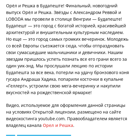
Орёл и Решка в Будапеште! Финальный, новогодний
выпуск Орёл и Решка. Звёзды с Александром Реввой и
LOBODA мы провели в столице Венгрии — Будапеште!
Будапешт — это город с богатой историей, красивейшей
архитектурой и внушительным культурным наследием.
Но еще — это город самых громких вечеринок. Молодежь
со всей Европы съезжается сюда, чтобы отпраздновать
свои сумасшедшие мальчишники и девичники. Нашим
звездам пришлось успеть познать все его грани всего за
один уик-энд. Мы прослушали лекцию по истории
Будапешта за все века, потерли на удачу бронзового коня
гусара Андраша Хадика, попарили косточки в купальне
«Геллерт», устроили свою мега-вечеринку и накупили
вкусностей на рождественской ярмарке!
Видео, используемое для оформления данной страницы
на условиях Открытой лицензии, размещено на сайте
видеохостинга youtube.com. Правообладателем является
владелец канала
Орел и Решка
.