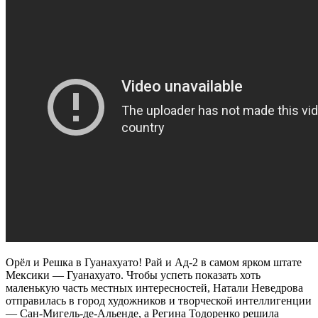
Орёл и Решка в Гуанахуато! Рай и Ад-2 в самом ярком штате
Мексики — Гуанахуато. Чтобы успеть показать хоть
маленькую часть местных интересностей, Натали Неведрова
отправилась в город художников и творческой интеллигенции
— Сан-Мигель-де-Альенде, а Регина Тодоренко решила