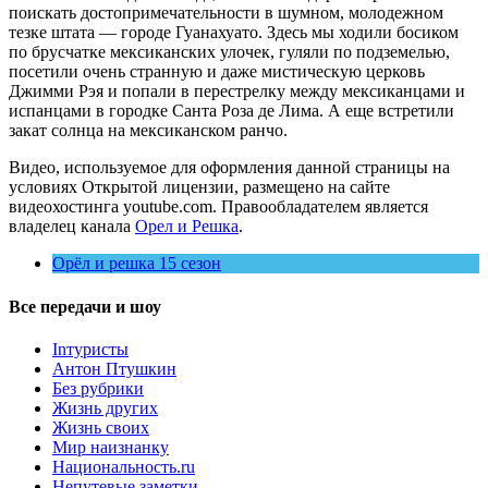
поискать достопримечательности в шумном, молодежном
тезке штата — городе Гуанахуато. Здесь мы ходили босиком
по брусчатке мексиканских улочек, гуляли по подземелью,
посетили очень странную и даже мистическую церковь
Джимми Рэя и попали в перестрелку между мексиканцами и
испанцами в городке Санта Роза де Лима. А еще встретили
закат солнца на мексиканском ранчо.
Видео, используемое для оформления данной страницы на
условиях Открытой лицензии, размещено на сайте
видеохостинга youtube.com. Правообладателем является
владелец канала
Орел и Решка
.
Орёл и решка 15 сезон
Все передачи и шоу
Inтуристы
Антон Птушкин
Без рубрики
Жизнь других
Жизнь своих
Мир наизнанку
Национальность.ru
Непутевые заметки