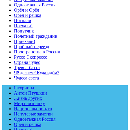
Одноэтажная Россия
Орёл и Орёл
Орёл и решка
Погнали
Поехали!
Попутчик
Почетный гражданин
Приехали!
Пробный переезд
Пространства в России
Руссо Экспрессо
Страна чудес
Тревел-баттл
Чё делаем? Куда идём?
Чудеса света
Inтуристы
Антон Птушкин
Жизнь других
Мир наизнанку
Национальность.ru
Непутевые заметки
Одноэтажная Россия
Орёл и решка
Поехали!