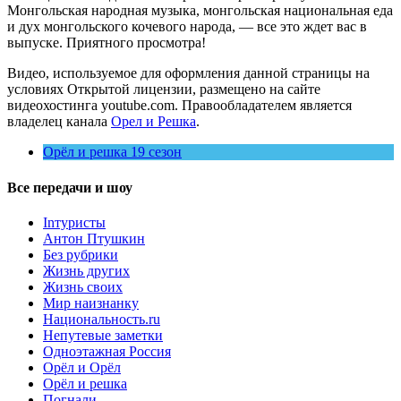
Монгольская народная музыка, монгольская национальная еда
и дух монгольского кочевого народа, — все это ждет вас в
выпуске. Приятного просмотра!
Видео, используемое для оформления данной страницы на
условиях Открытой лицензии, размещено на сайте
видеохостинга youtube.com. Правообладателем является
владелец канала
Орел и Решка
.
Орёл и решка 19 сезон
Все передачи и шоу
Inтуристы
Антон Птушкин
Без рубрики
Жизнь других
Жизнь своих
Мир наизнанку
Национальность.ru
Непутевые заметки
Одноэтажная Россия
Орёл и Орёл
Орёл и решка
Погнали