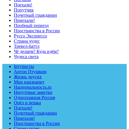
Поехали!
Попутчик
Почетный гражданин
Приехали!
Пробный переезд
Пространства в России
Руссо Экспрессо
Страна чудес
Тревел-баттл
Чё делаем? Куда идём?
Чудеса света
Inтуристы
Антон Птушкин
Жизнь других
Мир наизнанку
Национальность.ru
Непутевые заметки
Одноэтажная Россия
Орёл и решка
Поехали!
Почетный гражданин
Приехали!
Пространства в России
Страна чудес