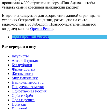
прошагала 4 800 ступеней на гору «Пик Адама», чтобы
увидеть самый красивый ланкийский рассвет.
Видео, используемое для оформления данной страницы на
условиях Открытой лицензии, размещено на сайте
видеохостинга youtube.com. Правообладателем является
владелец канала
Орел и Решка
.
Орёл и решка 14 сезон
Все передачи и шоу
Inтуристы
Антон Птушкин
Без рубрики
Жизнь других
Жизнь своих
Мир наизнанку
Национальность.ru
Непутевые заметки
Одноэтажная Россия
Орёл и Орёл
Орёл и решка
Погнали
Поехали!