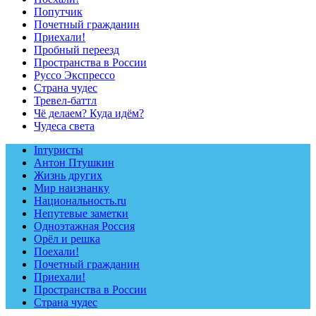
Попутчик
Почетный гражданин
Приехали!
Пробный переезд
Пространства в России
Руссо Экспрессо
Страна чудес
Тревел-баттл
Чё делаем? Куда идём?
Чудеса света
Inтуристы
Антон Птушкин
Жизнь других
Мир наизнанку
Национальность.ru
Непутевые заметки
Одноэтажная Россия
Орёл и решка
Поехали!
Почетный гражданин
Приехали!
Пространства в России
Страна чудес