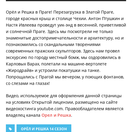
Орёл и Решка в Праге! Перезагрузка в Златой Праге,
городе красных крыш и столице Чехии. Антон Птушкин и
Настя Ивлеева проведут уик-энд в весенней, приветливой
и солнечной Праге. Здесь мы посмотрели не только
знаменитые достопримечательности и архитектуру, но и
познакомились со скандальными творениями
современных пражских скульпторов. Здесь нам провел
экскурсию по городу местный бомж, мы оздоровились в
Карловых Варах, полетали на машине-вертолете
«Жиродрайв» и устроили покатушки на танке.
Попрощались с Прагой мы вечером, у поющих фонтанов,
со слезами на глазах!
Видео, используемое для оформления данной страницы
на условиях Открытой лицензии, размещено на сайте
видеохостинга youtube.com. Правообладателем является
владелец канала
Орел и Решка
.
ОРЁЛ И РЕШКА 14 СЕЗОН