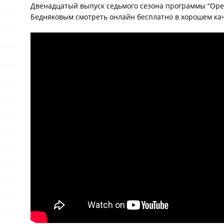
Двенадцатый выпуск седьмого сезона программы “Орел
Бедняковым смотреть онлайн бесплатно в хорошем кач