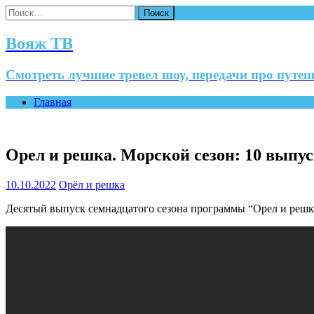
Найти:
Вояж ТВ
Смотреть лучшие тревел шоу, передачи про путеш
Главная
Орел и решка. Морской сезон: 10 выпус
10.10.2022
Орёл и решка
Десятый выпуск семнадцатого сезона программы “Орел и решка