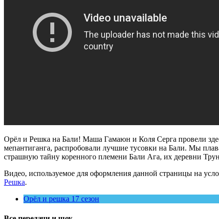
Орёл и Решка на Бали! Маша Гамаюн и Коля Серга провели зд
мепантиганга, распробовали лучшие тусовки на Бали. Мы плав
страшную тайну коренного племени Бали Ага, их деревни Трун
Видео, используемое для оформления данной страницы на усло
Решка
.
Орёл и решка 17 сезон
Все передачи и шоу