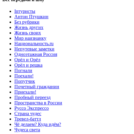
Inтуристы
Антон Птушкин
Без рубрики
Жизнь других
Жизнь своих
Мир наизнанку
Национальность.ru
Непутевые заметки
Одноэтажная Россия
Орёл и Орёл
Орёл и решка
Погнали
Поехали!
Попутчик
Почетный гражданин
Приехали!
Пробный переезд
Пространства в России
Руссо Экспрессо
Страна чудес
Тревел-баттл
Чё делаем? Куда идём?
Чудеса света