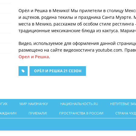
Орёл и Решка в Мехико! Мы прилетели в столицу Мек
и ацтеков, родина текилы и праздника Санта Муэрте.
места в Мехико, расскажем об особом стиле рестлинга
традиционные мексиканские блюда из кактуса. Мариачи
Видео, используемое для оформления данной страниц
размещено на сайте видеохостинга youtube.com. Прав
Орел и Решка
.
ОРЁЛ И РЕШКА 21 СЕЗОН
УГИХ
МИР НАИЗНАНКУ
НАЦИОНАЛЬНОСТЬ.RU
НЕПУТЕВЫЕ ЗА
РАЖДАНИН
ПРИЕХАЛИ!
ПРОСТРАНСТВА В РОССИИ
СТРАНА ЧУД