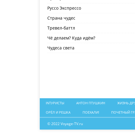
Руссо Экспрессо
Страна чудес
Тревел-баттл
Чё делаем? Куда идём?
Чудеса света
INТУРИСТЫ
АНТОН ПТУШКИН
ЖИЗНЬ ДР
ОРЁЛ И РЕШКА
ПОЕХАЛИ!
ПОЧЕТНЫЙ Г
© 2022 Voyage-TV.ru