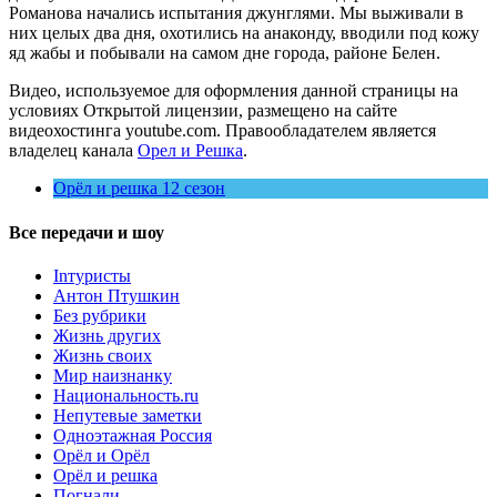
Романова начались испытания джунглями. Мы выживали в
них целых два дня, охотились на анаконду, вводили под кожу
яд жабы и побывали на самом дне города, районе Белен.
Видео, используемое для оформления данной страницы на
условиях Открытой лицензии, размещено на сайте
видеохостинга youtube.com. Правообладателем является
владелец канала
Орел и Решка
.
Орёл и решка 12 сезон
Все передачи и шоу
Inтуристы
Антон Птушкин
Без рубрики
Жизнь других
Жизнь своих
Мир наизнанку
Национальность.ru
Непутевые заметки
Одноэтажная Россия
Орёл и Орёл
Орёл и решка
Погнали