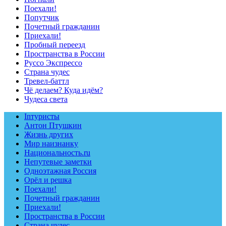
Поехали!
Попутчик
Почетный гражданин
Приехали!
Пробный переезд
Пространства в России
Руссо Экспрессо
Страна чудес
Тревел-баттл
Чё делаем? Куда идём?
Чудеса света
Inтуристы
Антон Птушкин
Жизнь других
Мир наизнанку
Национальность.ru
Непутевые заметки
Одноэтажная Россия
Орёл и решка
Поехали!
Почетный гражданин
Приехали!
Пространства в России
Страна чудес