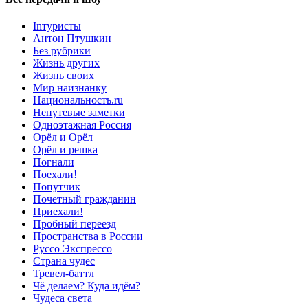
Inтуристы
Антон Птушкин
Без рубрики
Жизнь других
Жизнь своих
Мир наизнанку
Национальность.ru
Непутевые заметки
Одноэтажная Россия
Орёл и Орёл
Орёл и решка
Погнали
Поехали!
Попутчик
Почетный гражданин
Приехали!
Пробный переезд
Пространства в России
Руссо Экспрессо
Страна чудес
Тревел-баттл
Чё делаем? Куда идём?
Чудеса света