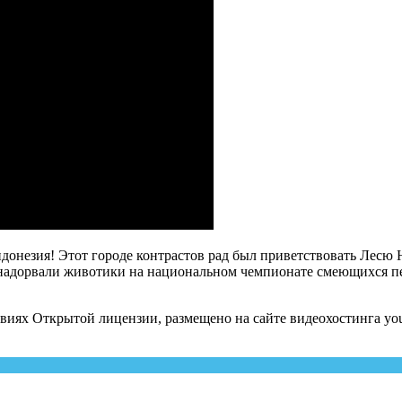
ндонезия! Этот городе контрастов рад был приветствовать Лесю
надорвали животики на национальном чемпионате смеющихся пету
виях Открытой лицензии, размещено на сайте видеохостинга you