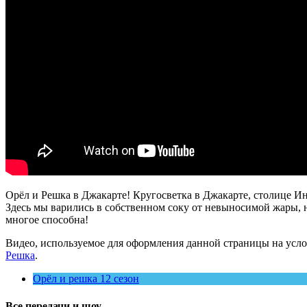
Орёл и Решка в Джакарте! Кругосветка в Джакарте, столице И
Здесь мы варились в собственном соку от невыносимой жары, 
многое способна!
Видео, используемое для оформления данной страницы на усло
Решка
.
Орёл и решка 12 сезон
Все передачи и шоу