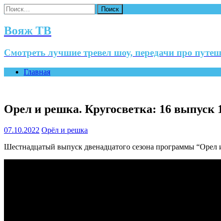
Найти:
Вояж ТВ
Смотреть лучшие тревел шоу, передачи про путеш
Главная
Орел и решка. Кругосветка: 16 выпуск
07.10.2022
Орёл и решка
Шестнадцатый выпуск двенадцатого сезона программы “Орел и 