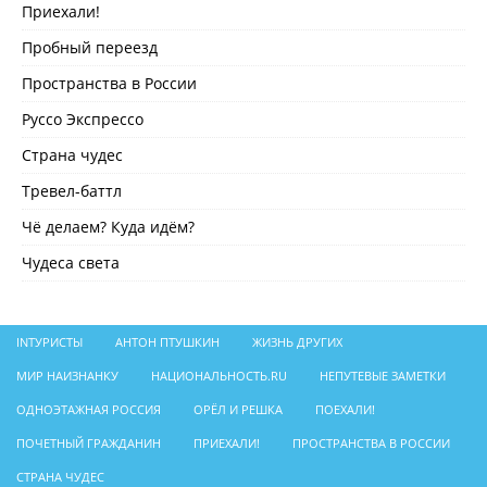
Приехали!
Пробный переезд
Пространства в России
Руссо Экспрессо
Страна чудес
Тревел-баттл
Чё делаем? Куда идём?
Чудеса света
INТУРИСТЫ
АНТОН ПТУШКИН
ЖИЗНЬ ДРУГИХ
МИР НАИЗНАНКУ
НАЦИОНАЛЬНОСТЬ.RU
НЕПУТЕВЫЕ ЗАМЕТКИ
ОДНОЭТАЖНАЯ РОССИЯ
ОРЁЛ И РЕШКА
ПОЕХАЛИ!
ПОЧЕТНЫЙ ГРАЖДАНИН
ПРИЕХАЛИ!
ПРОСТРАНСТВА В РОССИИ
СТРАНА ЧУДЕС